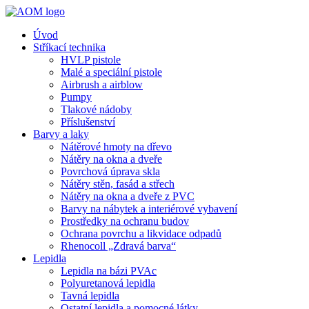
Úvod
Stříkací technika
HVLP pistole
Malé a speciální pistole
Airbrush a airblow
Pumpy
Tlakové nádoby
Příslušenství
Barvy a laky
Nátěrové hmoty na dřevo
Nátěry na okna a dveře
Povrchová úprava skla
Nátěry stěn, fasád a střech
Nátěry na okna a dveře z PVC
Barvy na nábytek a interiérové vybavení
Prostředky na ochranu budov
Ochrana povrchu a likvidace odpadů
Rhenocoll „Zdravá barva“
Lepidla
Lepidla na bázi PVAc
Polyuretanová lepidla
Tavná lepidla
Ostatní lepidla a pomocné látky